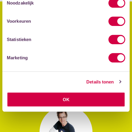
Noodzakelijk
DIT ZIJN ONZE JAZZDOCENTEN
Voorkeuren
Statistieken
Marketing
JASPER LEKKERKERK
Details tonen
Docent piano & keyboard
Jasper Lekkerkerk
OK