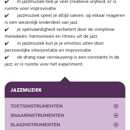
✔️ In jazzmuziek heb je veel creatieve vrijheid, er is
ruimte voor improvisatie
✔️ jazzmuziek speel je altijd samen, op elkaar reageren
is een wezenlijk onderdeel van jazz
✔️ je spelvaardigheid verbetert door de complexe
melodieën, harmonieën en ritmes uit de jazz
✔️ in jazzmuziek kun je je emoties uiten door
persoonlijke interpretatie en improvisatie
✔️ de drang naar vernieuwing is een constante in de
jazz; er is ruimte voor het experiment.
JAZZMUZIEK
TOETSINSTRUMENTEN
SNAARINSTRUMENTEN
Pianoles
SLAGINSTRUMENTEN
Keyboardles
Basgitaarles