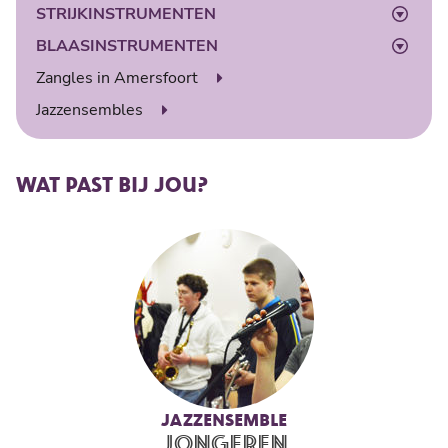
STRIJKINSTRUMENTEN
Elektrische gitaarles
Slagwerkles
BLAASINSTRUMENTEN
Drumles
Contrabasles
Zangles in Amersfoort
Saxofoonles
Jazzensembles
WAT PAST BIJ JOU?
JAZZENSEMBLE
JONGEREN