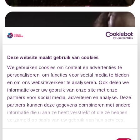
Deze website maakt gebruik van cookies
We gebruiken cookies om content en advertenties te
personaliseren, om functies voor social media te bieden
en om ons websiteverkeer te analyseren. Ook delen we
informatie over uw gebruik van onze site met onze
partners voor social media, adverteren en analyse. Deze
partners kunnen deze gegevens combineren met andere
informatie die u aan ze heeft verstrekt of die ze hebben
LEGENDARISCH...
verzameld op basis van uw gebruik van hun services.
MILES DAVIS IN 1986!
Toestemmingsselectie