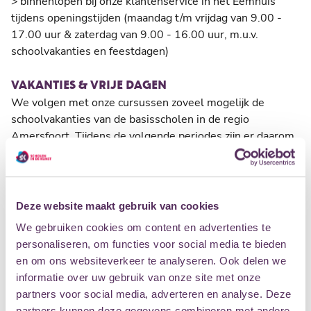
>
binnenlopen bij onze klantenservice in het Eemhuis
tijdens openingstijden (maandag t/m vrijdag van 9.00 -
17.00 uur &
zaterdag van 9.00 - 16.00 uur, m.u.v.
schoolvakanties en feestdagen)
VAKANTIES & VRIJE DAGEN
We volgen met onze cursussen zoveel mogelijk de
schoolvakanties van de basisscholen in de regio
Amersfoort. Tijdens de volgende periodes zijn er daarom
geen reguliere cursussen en lessen:
Zomervakantie 2026:
maandag 20 juli t/m zondag 30
augustus 2026
Deze website maakt gebruik van cookies
Herfstvakantie:
maandag 19 t/m zondag 25 oktober 2026
We gebruiken cookies om content en advertenties te
Kerstvakantie:
maandag 21 december 2026 t/m zondag 3
personaliseren, om functies voor social media te bieden
januari 2027
en om ons websiteverkeer te analyseren. Ook delen we
Voorjaarsvakantie:
maandag 22 t/m zondag 28 februari
informatie over uw gebruik van onze site met onze
2027
partners voor social media, adverteren en analyse. Deze
Pasen:
zondag 28 en maandag 29 maart 2027
partners kunnen deze gegevens combineren met andere