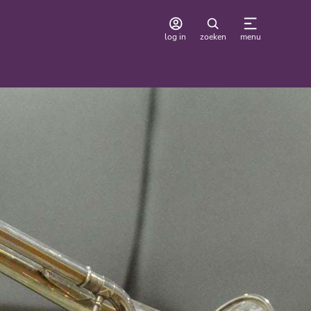
log in
zoeken
menu