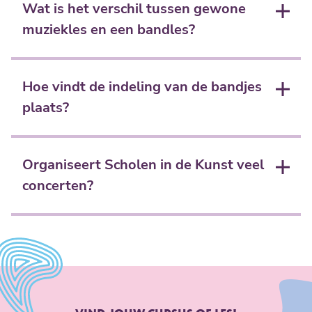
samen te kijken wat je allemaal al kunt en wilt en of
Wat is het verschil tussen gewone
je in een band zou kunnen gaan spelen.
muziekles en een bandles?
Bij een gewone muziekles leer je je instrument goed
te bespelen. Het gaat dan vooral om de techniek. Bij
Hoe vindt de indeling van de bandjes
bandles draait het o.a. om samenspel, het oefenen
plaats?
van het repertoire en optreden op een podium.
De docenten kijken vooral naar leeftijd, instrument,
niveau en muzikale voorkeur. Zo zorgen we ervoor
Organiseert Scholen in de Kunst veel
dat er een basisbezetting per band is en voorkomen
concerten?
we dat er teveel dezelfde instrumenten in een
bandje terechtkomen.
Ja, door het hele jaar organiseert Scholen in de Kunst
concerten, van groot tot klein. Bijvoorbeeld
optredens in Café Miles of KAdECafé, maar ook in
grotere popzalen als FLUOR en FORT33. Per event
treden er dan meerdere bandjes op, zodat er een
stevig, goedgevuld middag/avondprogramma staat.