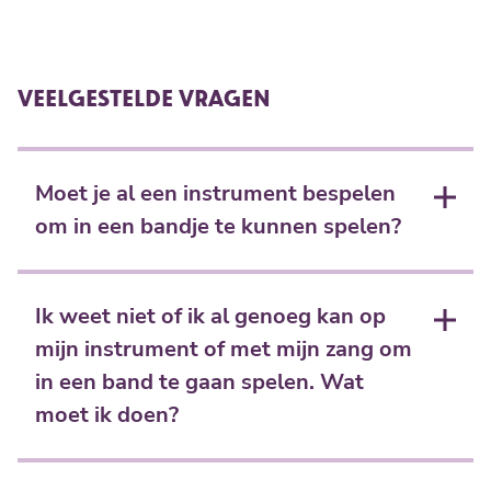
VEELGESTELDE VRAGEN
Moet je al een instrument bespelen
om in een bandje te kunnen spelen?
Ja, je moet al een instrument spelen of muziekles bij
Scholen in de Kunst (of een andere muziekschool)
Ik weet niet of ik al genoeg kan op
hebben om in een bandje te kunnen spelen. Het is
mijn instrument of met mijn zang om
eigenlijk een extra, aanvullende les, waarin andere
in een band te gaan spelen. Wat
aspecten aandacht krijgen.
moet ik doen?
Je kunt een afspraak maken met een docent om