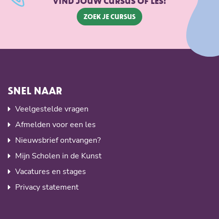
VIND JOUW CURSUS OF LES!
Dat zijn onze Band Nights. Spannend voor de
Zoek je cursus
deelnemende bands, verrassend voor het publiek!
Soms vragen we bandjes ook tijdens open huizen te
spelen. En soms doet een band mee aan een
bandwedstrijd.
SNEL NAAR
Veelgestelde vragen
Afmelden voor een les
Nieuwsbrief ontvangen?
Mijn Scholen in de Kunst
Vacatures en stages
Privacy statement