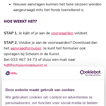
Nieuwe aanvragen kunnen het hele seizoen worden
aangevraagd mits het fonds toereikend is.
HOE WERKT HET?
STAP 1.
Je kijkt of je aan de
voorwaarden
voldoet.
STAP 2.
Voldoe je aan de voorwaarden? Download dan
het
aanvraagformulier
. Je kunt het formulier ook
opvragen bij Scholen in de Kunst.
Bel 033 467 34 73 of stuur een mail naar:
hdf@scholenindekunst.nl
Je kunt het formulier ook ophalen bij de balie op de vierde
verdieping in het Eemhuis.
STAP 3.
Je vult het formulier in. Mail het ons of lever het
Deze website maakt gebruik van cookies
in op één van onze locaties. Vergeet niet de benodigde
bijlagen toe te voegen. Kom je er niet uit? Maak dan een
We gebruiken cookies om content en advertenties te
afspraak via
hdf@scholenindekunst.nl
personaliseren, om functies voor social media te bieden