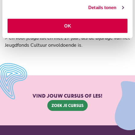
Scholen in de Kunst heeft een eigen fonds: het Hanneke
Details tonen
Delis Fonds. Het is bedoeld voor iedereen voor wie het
lesgeld een probleem is. Dus ook
OK
> voor volwassenen die het lesgeld niet kunnen betalen
> en voor jeugd tot en met 17 jaar, als de bijdrage van het
Jeugdfonds Cultuur onvoldoende is.
VIND JOUW CURSUS OF LES!
Zoek je cursus