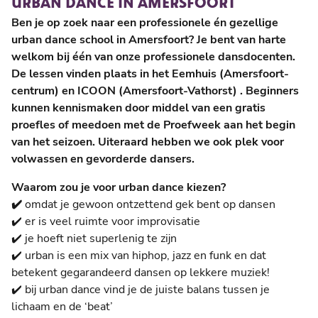
URBAN DANCE IN AMERSFOORT
Ben je op zoek naar een professionele én gezellige
urban dance school in Amersfoort? Je bent van harte
welkom bij één van onze professionele dansdocenten.
De lessen vinden plaats in het Eemhuis (Amersfoort-
centrum) en ICOON (Amersfoort-Vathorst) . Beginners
kunnen kennismaken door middel van een gratis
proefles of meedoen met de Proefweek aan het begin
van het seizoen. Uiteraard hebben we ook plek voor
volwassen en gevorderde dansers.
Waarom zou je voor urban dance kiezen?
✔️
omdat je gewoon ontzettend gek bent op dansen
✔️ er is veel ruimte voor improvisatie
✔️ je hoeft niet superlenig te zijn
✔️ urban is een mix van hiphop, jazz en funk en dat
betekent gegarandeerd dansen op lekkere muziek!
✔️ bij urban dance vind je de juiste balans tussen je
lichaam en de ‘beat’