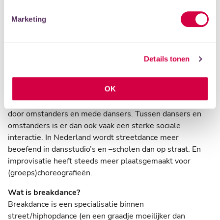
ontwikkelen. De muziek bij onze danslessen is vaak
Marketing
uptempo, met een lekkere beat.
Wat is streetdance/hiphop?
Streetdance, ook wel hiphopdance, is een verzamelnaam
Details tonen
van dansvormen die zijn ontwikkeld op straat, in clubs en
op middelbare scholen. Streetdance kan gezien worden
OK
als een onderdeel van de hiphopcultuur. Kenmerkend
voor streetdance zijn o.a. improvisatie en aanmoediging
door omstanders en mede dansers. Tussen dansers en
omstanders is er dan ook vaak een sterke sociale
interactie. In Nederland wordt streetdance meer
beoefend in dansstudio’s en –scholen dan op straat. En
improvisatie heeft steeds meer plaatsgemaakt voor
(groeps)choreografieën.
Wat is breakdance?
Breakdance is een specialisatie binnen
street/hiphopdance (en een graadje moeilijker dan