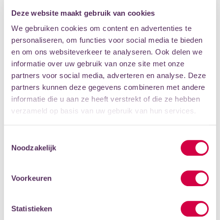
Deze website maakt gebruik van cookies
We gebruiken cookies om content en advertenties te
personaliseren, om functies voor social media te bieden
en om ons websiteverkeer te analyseren. Ook delen we
informatie over uw gebruik van onze site met onze
partners voor social media, adverteren en analyse. Deze
partners kunnen deze gegevens combineren met andere
informatie die u aan ze heeft verstrekt of die ze hebben
verzameld op basis van uw gebruik van hun services.
BEKIJK ONZE DANSVOORSTELLINGEN
Toestemmingsselectie
Noodzakelijk
WAT IS URBAN DANCE?
Voorkeuren
Onder de titel urban dance vallen verschillende
dansvormen uit de straatcultuur: o.a. streetdance, hiphop
en breakdance. Bij Scholen in de Kunst combineer je deze
Statistieken
diverse dansvormen en leer je je eigen dansstijl