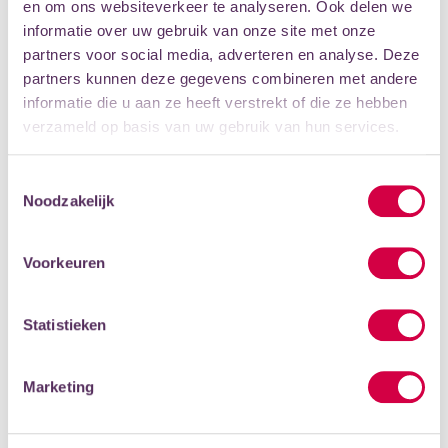
en om ons websiteverkeer te analyseren. Ook delen we
informatie over uw gebruik van onze site met onze
PRAKTISCHE INFORMATIE
partners voor social media, adverteren en analyse. Deze
De cursus wordt gepland in een periode van 35 weken en
partners kunnen deze gegevens combineren met andere
bestaat uit 30 lessen mét docent en 5 bijeenkomsten
informatie die u aan ze heeft verstrekt of die ze hebben
zonder docent. In die 5 bijeenkomsten ben je, samen met
verzameld op basis van uw gebruik van hun services.
je medecursisten, zelfstandig aan het werk.
SCHRIJF JE IN
PROEFLES
Toestemmingsselectie
Noodzakelijk
Let op: sommige cursussen zijn vol. Je kunt je wel
inschrijven voor de wachtlijst.
Voorkeuren
Statistieken
MOGELIJKHEDEN
Marketing
Type
Groepsles
Leeftijd
18+