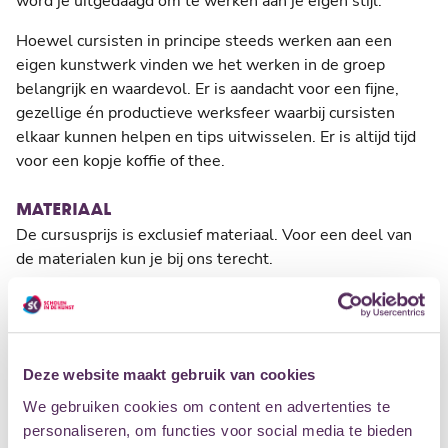
word je uitgedaagd om te werken aan je eigen stijl.
Hoewel cursisten in principe steeds werken aan een
eigen kunstwerk vinden we het werken in de groep
belangrijk en waardevol. Er is aandacht voor een fijne,
gezellige én productieve werksfeer waarbij cursisten
elkaar kunnen helpen en tips uitwisselen. Er is altijd tijd
voor een kopje koffie of thee.
MATERIAAL
De cursusprijs is exclusief materiaal. Voor een deel van
de materialen kun je bij ons terecht.
Voor een eenmalig bedrag van € 50,- kun je gedurende
het cursusjaar gebruik maken van de aanwezige
afwerkmaterialen, zoals glazuur en kleurstoffen. Dit kun
je aangeven bij je docent. Het bedrag komt dan op de
Deze website maakt gebruik van cookies
factuur te staan.
We gebruiken cookies om content en advertenties te
personaliseren, om functies voor social media te bieden
Het werk wordt door ons afgebakken.