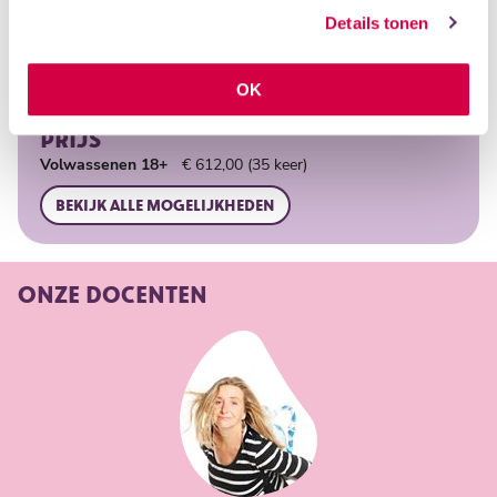
Docent
Dorette Giling
Details tonen
LOCATIES
Eemhuis
OK
Maandag
Avond
PRIJS
Volwassenen 18+
€ 612,00 (35 keer)
Bekijk alle mogelijkheden
ONZE DOCENTEN