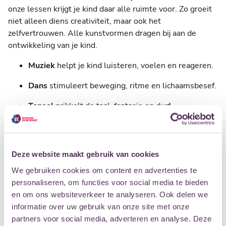
onze lessen krijgt je kind daar alle ruimte voor. Zo groeit
niet alleen diens creativiteit, maar ook het
zelfvertrouwen. Alle kunstvormen dragen bij aan de
ontwikkeling van je kind.
Muziek
helpt je kind luisteren, voelen en reageren.
Dans
stimuleert beweging, ritme en lichaamsbesef.
Toneel
prikkelt de taal, fantasie en durf.
Beeldende kunst
laat je kind kijken, kiezen, voelen
en maken.
Deze website maakt gebruik van cookies
Onderzoek benadrukt steeds weer het belang van
kunstzinnige ontwikkeling voor kinderen. Kinderen leren
We gebruiken cookies om content en advertenties te
door mee te doen aan kunstlessen hun gevoelens en
personaliseren, om functies voor social media te bieden
ervaringen uitdrukken, leren te reageren op hun eigen
en om ons websiteverkeer te analyseren. Ook delen we
werk en dat van anderen en leren kunst waarderen.
informatie over uw gebruik van onze site met onze
partners voor social media, adverteren en analyse. Deze