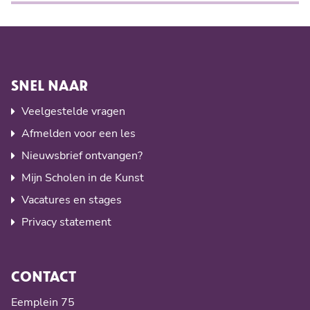
manier betrekken bij de les.
De lessen worden gegeven door kunstvakdocenten
met ervaring in het werken met jonge kinderen. Zij
combineren vakkennis met warmte, geduld en
plezier.
SNEL NAAR
Veelgestelde vragen
Afmelden voor een les
Nieuwsbrief ontvangen?
Mijn Scholen in de Kunst
Vacatures en stages
Privacy statement
CONTACT
Eemplein 75