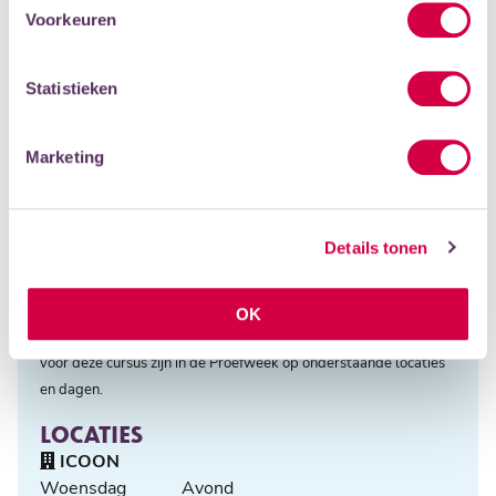
ICOON
Voorkeuren
Woensdag
Avond
Eemhuis
Statistieken
Woensdag
Avond
Vrijdag
Middag
Marketing
PRIJS
Jongeren 12-18
vanaf € 410,00 (35 keer)
Bekijk alle mogelijkheden
Details tonen
PROEFWEEK
OK
Van 31 aug t/m 4 sept 2026 is het Proefweek. De proeflessen
voor deze cursus zijn in de Proefweek op onderstaande locaties
en dagen.
LOCATIES
ICOON
Woensdag
Avond