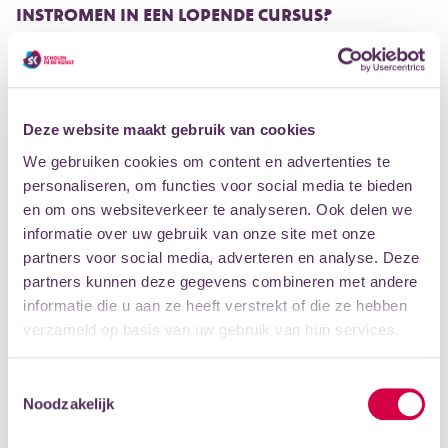
INSTROMEN IN EEN LOPENDE CURSUS?
Ja, dat is vaak mogelijk, zeker in het begin van het
seizoen. Als de cursus vol is, kan dat uiteraard niet.
Bij theater- en musicalcursussen kun je niet meer
instromen zodra de groep is gestart met de repetities
Deze website maakt gebruik van cookies
voor een voorstelling.
We gebruiken cookies om content en advertenties te
personaliseren, om functies voor social media te bieden
SCHRIJF JE IN
PROEFLES
en om ons websiteverkeer te analyseren. Ook delen we
informatie over uw gebruik van onze site met onze
partners voor social media, adverteren en analyse. Deze
MOGELIJKHEDEN
partners kunnen deze gegevens combineren met andere
informatie die u aan ze heeft verstrekt of die ze hebben
verzameld op basis van uw gebruik van hun services.
Type
Groepsles
Leeftijd
12-15 jaar
Toestemmingsselectie
Docent
Jolijn Zwart, Lisette Mallee
Noodzakelijk
LOCATIES