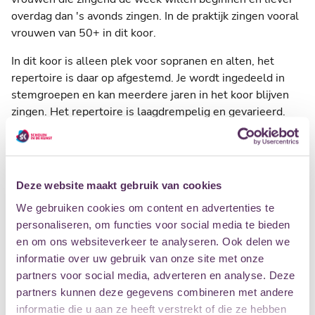
overdag dan 's avonds zingen. In de praktijk zingen vooral
vrouwen van 50+ in dit koor.
In dit koor is alleen plek voor sopranen en alten, het
repertoire is daar op afgestemd. Je wordt ingedeeld in
stemgroepen en kan meerdere jaren in het koor blijven
zingen. Het repertoire is laagdrempelig en gevarieerd.
We drinken na afloop nog een kop koffie met elkaar voor
wie zin heeft, want het sociale aspect vinden we ook
belangrijk.
Deze website maakt gebruik van cookies
Gedurende het jaar zijn er meerdere momenten waarop
We gebruiken cookies om content en advertenties te
we zingen voor publiek. Hoogtepunten zijn het
personaliseren, om functies voor social media te bieden
Megakerstkoor het afsluitende Zangfeest samen met de
en om ons websiteverkeer te analyseren. Ook delen we
Zanggroep voor senioren.
informatie over uw gebruik van onze site met onze
partners voor social media, adverteren en analyse. Deze
SCHRIJF JE IN
PROEFLES
partners kunnen deze gegevens combineren met andere
informatie die u aan ze heeft verstrekt of die ze hebben