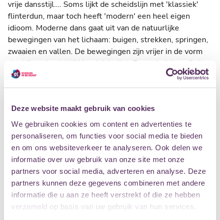
vrije dansstijl…. Soms lijkt de scheidslijn met 'klassiek'
flinterdun, maar toch heeft 'modern' een heel eigen
idioom. Moderne dans gaat uit van de natuurlijke
bewegingen van het lichaam: buigen, strekken, springen,
zwaaien en vallen. De bewegingen zijn vrijer in de vorm
dan bijvoorbeeld bij klassiek ballet. De technieken die je
in onze cursussen moderne dans aanleert, dienen louter
als instrument om je in dans te kunnen uiten. Daarbij gaat
het niet alleen om de vraag of het er goed uitziet, maar
Deze website maakt gebruik van cookies
net zo goed om het plezier dat je zelf beleeft aan het
dansen. Je draagt daarom soepele en gemakkelijk
We gebruiken cookies om content en advertenties te
zittende kleding en danst op blote voeten of sokken.
personaliseren, om functies voor social media te bieden
en om ons websiteverkeer te analyseren. Ook delen we
SCHRIJF JE IN
PROEFLES
informatie over uw gebruik van onze site met onze
partners voor social media, adverteren en analyse. Deze
Let op: sommige cursussen zijn vol. Je kunt je wel
partners kunnen deze gegevens combineren met andere
inschrijven voor de wachtlijst.
informatie die u aan ze heeft verstrekt of die ze hebben
verzameld op basis van uw gebruik van hun services.