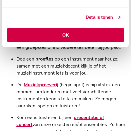
Kort samengevat: bij
Scholen in de Kunst
kun je het
volgende doen om tot een juiste keuze te komen:
Details tonen
Kom naar de
Proefweek:
hét moment aan het begin
van het seizoen om veel lessen gratis uit te
proberen. Zo kun je niet alleen aan veel
OK
instrumenten snuffelen, maar bovendien kijken of
een groepsles of individuele les beter bij jou past.
Doe een
proefles
op een instrument naar keuze:
samen met een muziekdocent kijk je of het
muziekinstrument iets is voor jou.
De
Muziekproeverij
(begin april) is bij uitstek een
moment om kinderen met veel verschillende
instrumenten kennis te laten maken. Ze mogen
aanraken, spelen en luisteren!
Kom eens luisteren bij een
presentatie of
concert
van onze orkesten en/of ensembles. Zo hoor