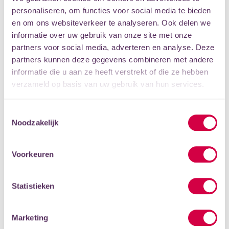
personaliseren, om functies voor social media te bieden
en om ons websiteverkeer te analyseren. Ook delen we
informatie over uw gebruik van onze site met onze
partners voor social media, adverteren en analyse. Deze
partners kunnen deze gegevens combineren met andere
informatie die u aan ze heeft verstrekt of die ze hebben
verzameld op basis van uw gebruik van hun services.
Proefweek (zes dagen lang open dag), proefles en
Muziekproeverij
Probeer diverse instrumenten uit, van piano tot saxofoon,
Toestemmingsselectie
van ukelele tot viool, en ontdek wat het beste bij jou past.
Noodzakelijk
Dat kan bijvoorbeeld tijdens een de Proefweek aan het
begin van het cursusseizoen. Onze enthousiaste
Voorkeuren
docenten staan klaar om je te begeleiden en al je vragen
te beantwoorden. Wil je niet wachten? Schrijf je dan in
voor een vrijblijvende proefles op instrument naar keuze.
Statistieken
Dat kan het hele jaar. Let op: voor enkele
muziekinstrumenten is een wachtlijst.
Marketing