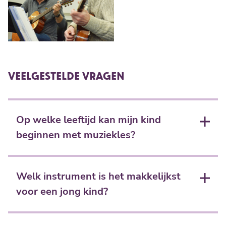
VEELGESTELDE VRAGEN
Op welke leeftijd kan mijn kind
beginnen met muziekles?
Dit verschilt per instrument. Voor viool en piano kun
je al vanaf 4-5 jaar beginnen. Blaasinstrumenten
Welk instrument is het makkelijkst
zoals saxofoon en trompet zijn vaak geschikter vanaf
voor een jong kind?
7-8 jaar vanwege de longkracht die nodig is.
Instrumenten zoals de ukelele, blokfluit en keyboard