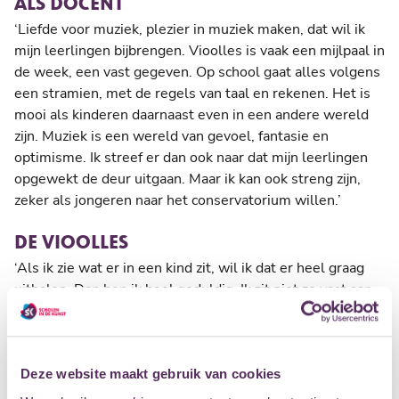
ALS DOCENT
‘Liefde voor muziek, plezier in muziek maken, dat wil ik
mijn leerlingen bijbrengen. Vioolles is vaak een mijlpaal in
de week, een vast gegeven. Op school gaat alles volgens
een stramien, met de regels van taal en rekenen. Het is
mooi als kinderen daarnaast even in een andere wereld
zijn. Muziek is een wereld van gevoel, fantasie en
optimisme. Ik streef er dan ook naar dat mijn leerlingen
opgewekt de deur uitgaan. Maar ik kan ook streng zijn,
zeker als jongeren naar het conservatorium willen.’
DE VIOOLLES
‘Als ik zie wat er in een kind zit, wil ik dat er heel graag
uithalen. Dan ben ik heel geduldig. Ik zit niet zo vast aan
een methode, maar kijk wat een kind aanspreekt.
Voorspelen, naspelen, zingen, uitbeelden in muziek,
noten lezen. Ik ben zelf opgeleid binnen de Russische
vioolschool, ik houd van het zangerige spel en de warme
Deze website maakt gebruik van cookies
vioolklank. Dat probeer ik over te brengen op mijn