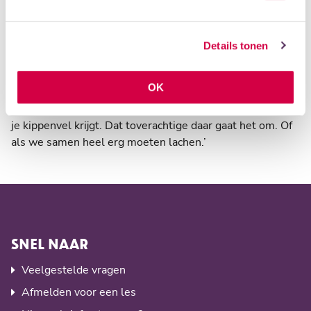
wat heb je geleerd?” Liefst samen oefenen, maar in elk
geval helpen herinneren, het is net als tandenpoetsen,
gewoon doen.’
Details tonen
GELUKSMOMENTJES…
OK
‘Als we opeens echt muziek maken, buiten het
metronomische om, als de timing en klankkleur zo is dat
je kippenvel krijgt. Dat toverachtige daar gaat het om. Of
als we samen heel erg moeten lachen.’
SNEL NAAR
Veelgestelde vragen
Afmelden voor een les