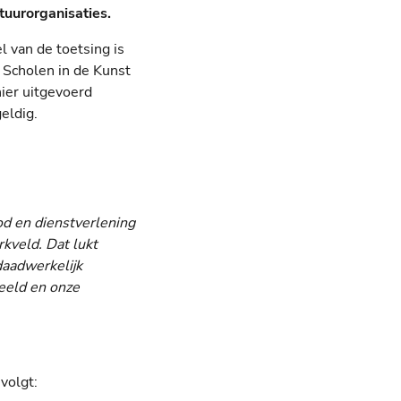
tuurorganisaties.
l van de toetsing is
 Scholen in de Kunst
nier uitgevoerd
eldig.
od en dienstverlening
rkveld. Dat lukt
daadwerkelijk
deeld en onze
volgt: