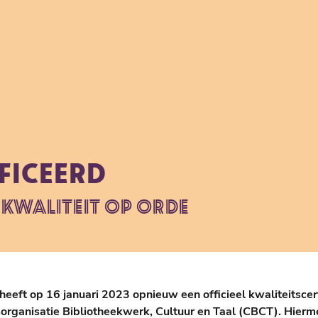
FICEERD
 KWALITEIT OP ORDE
heeft op 16 januari 2023 opnieuw een officieel kwaliteitscer
gsorganisatie Bibliotheekwerk, Cultuur en Taal (CBCT). Hierm