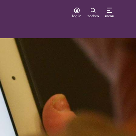
log in
zoeken
menu