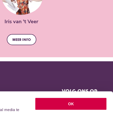
Iris van 't Veer
Meer info
VOLG ONS OP
OK
al media te