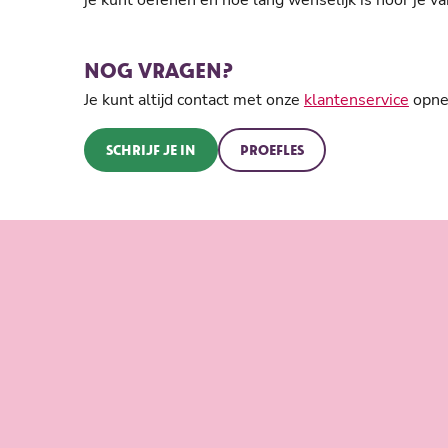
je kunt oefenen en hoe lang wenselijk is hoor je va
NOG VRAGEN?
Je kunt altijd contact met onze
klantenservice
opnem
SCHRIJF JE IN
PROEFLES