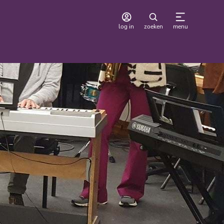
log in
zoeken
menu