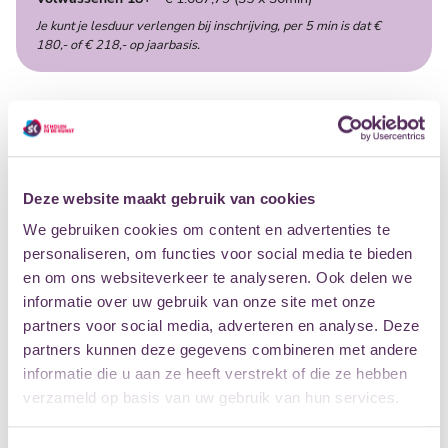
Je kunt je lesduur verlengen bij inschrijving, per 5 min is dat €
180,- of € 218,- op jaarbasis.
ALLES WAT JE MOET WETEN OVER
MUZIEKLES BIJ ONS
Deze website maakt gebruik van cookies
WAT KOST MUZIEKLES?
We gebruiken cookies om content en advertenties te
personaliseren, om functies voor social media te bieden
en om ons websiteverkeer te analyseren. Ook delen we
informatie over uw gebruik van onze site met onze
KAN IK EEN INSTRUMENT HUREN?
partners voor social media, adverteren en analyse. Deze
partners kunnen deze gegevens combineren met andere
informatie die u aan ze heeft verstrekt of die ze hebben
HEB JE EEN LAAG INKOMEN?
verzameld op basis van uw gebruik van hun services.