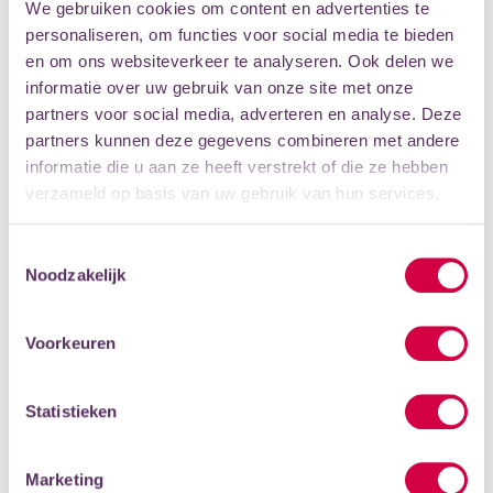
We gebruiken cookies om content en advertenties te
Daarnaast doe je één keer per jaar mee aan een expositie
personaliseren, om functies voor social media te bieden
op één van onze locaties.
en om ons websiteverkeer te analyseren. Ook delen we
informatie over uw gebruik van onze site met onze
MATERIAAL
partners voor social media, adverteren en analyse. Deze
De cursusprijs is exclusief materiaal. Een pakket met
partners kunnen deze gegevens combineren met andere
daarin de basismaterialen voor deze cursus kun je bij ons
informatie die u aan ze heeft verstrekt of die ze hebben
aanschaffen voor € 50,-. Dit kun je aangeven bij je docent.
verzameld op basis van uw gebruik van hun services.
Het bedrag komt dan op de factuur te staan.
Toestemmingsselectie
Noodzakelijk
SCHRIJF JE IN
PROEFLES
Voorkeuren
Let op: sommige cursussen zijn vol. Je kunt je wel
inschrijven voor de wachtlijst.
Statistieken
MOGELIJKHEDEN
Marketing