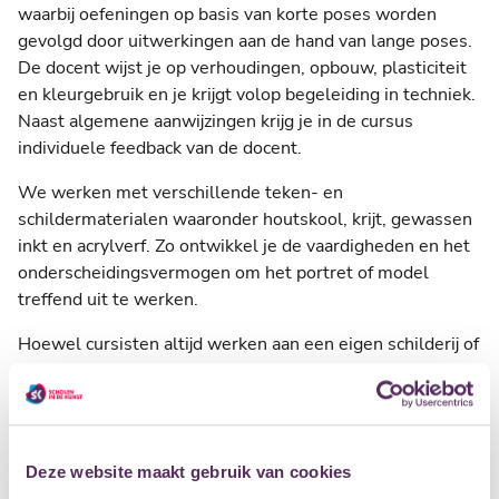
waarbij oefeningen op basis van korte poses worden
gevolgd door uitwerkingen aan de hand van lange poses.
De docent wijst je op verhoudingen, opbouw, plasticiteit
en kleurgebruik en je krijgt volop begeleiding in techniek.
Naast algemene aanwijzingen krijg je in de cursus
individuele feedback van de docent.
We werken met verschillende teken- en
schildermaterialen waaronder houtskool, krijt, gewassen
inkt en acrylverf. Zo ontwikkel je de vaardigheden en het
onderscheidingsvermogen om het portret of model
treffend uit te werken.
Hoewel cursisten altijd werken aan een eigen schilderij of
tekening, vinden we het werken in de groep waardevol.
Concentratie tijdens het werken is belangrijk en
kenmerkend voor de sfeer. Er is daarnaast ruimte voor
gezelligheid en er zijn regelmatig momenten waarop het
Deze website maakt gebruik van cookies
gemaakte werk gezamenlijk wordt besproken.