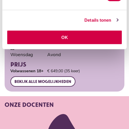
Type
Groepsles
Details tonen
Leeftijd
18+
Docent
Dorine Sneep
OK
LOCATIES
ICOON
Woensdag
Avond
PRIJS
Volwassenen 18+
€ 649,00 (35 keer)
Bekijk alle mogelijkheden
ONZE DOCENTEN