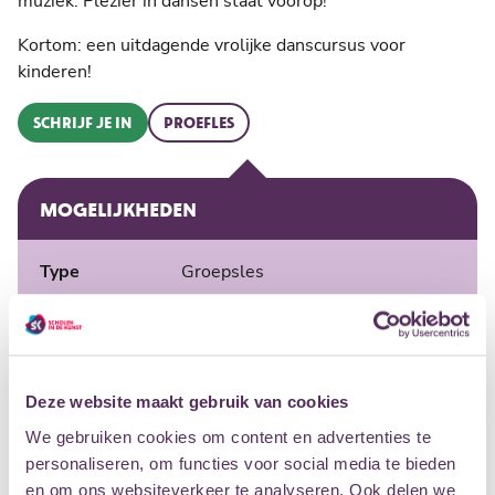
muziek. Plezier in dansen staat voorop!
Kortom: een uitdagende vrolijke danscursus voor
kinderen!
SCHRIJF JE IN
PROEFLES
MOGELIJKHEDEN
Type
Groepsles
Leeftijd
groep 3-4
Docent
Diverse docenten mogelijk
LOCATIES
Deze website maakt gebruik van cookies
Eemhuis
Maandag
Middag
We gebruiken cookies om content en advertenties te
personaliseren, om functies voor social media te bieden
Dinsdag
Middag
en om ons websiteverkeer te analyseren. Ook delen we