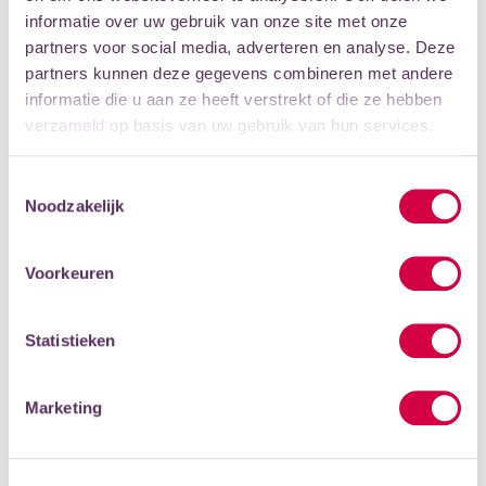
Woensdag
Middag
informatie over uw gebruik van onze site met onze
ICOON
partners voor social media, adverteren en analyse. Deze
Dinsdag
Middag
partners kunnen deze gegevens combineren met andere
informatie die u aan ze heeft verstrekt of die ze hebben
PRIJS
verzameld op basis van uw gebruik van hun services.
Kinderen 6-12
vanaf € 83,00 (10 keer)
Bekijk alle mogelijkheden
Toestemmingsselectie
Noodzakelijk
PROEFWEEK
Van 31 aug t/m 4 sept 2026 is het Proefweek. De proeflessen
Voorkeuren
voor deze cursus zijn in de Proefweek op onderstaande locaties
en dagen.
Statistieken
LOCATIES
Eemhuis
Marketing
Maandag
Middag
Dinsdag
Middag