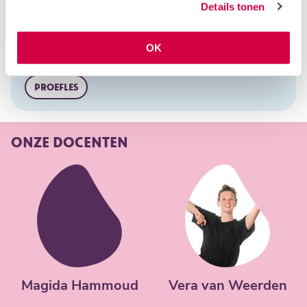
Details tonen
Woensdag
Middag
ICOON
OK
Dinsdag
Middag
PROEFLES
ONZE DOCENTEN
Magida Hammoud
Vera van Weerden