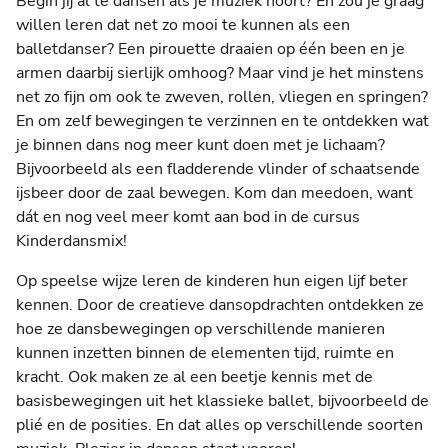
Begin jij al te dansen als je muziek hoort? En zou je graag
willen leren dat net zo mooi te kunnen als een
balletdanser? Een pirouette draaien op één been en je
armen daarbij sierlijk omhoog? Maar vind je het minstens
net zo fijn om ook te zweven, rollen, vliegen en springen?
En om zelf bewegingen te verzinnen en te ontdekken wat
je binnen dans nog meer kunt doen met je lichaam?
Bijvoorbeeld als een fladderende vlinder of schaatsende
ijsbeer door de zaal bewegen. Kom dan meedoen, want
dát en nog veel meer komt aan bod in de cursus
Kinderdansmix!
Op speelse wijze leren de kinderen hun eigen lijf beter
kennen. Door de creatieve dansopdrachten ontdekken ze
hoe ze dansbewegingen op verschillende manieren
kunnen inzetten binnen de elementen tijd, ruimte en
kracht. Ook maken ze al een beetje kennis met de
basisbewegingen uit het klassieke ballet, bijvoorbeeld de
plié en de posities. En dat alles op verschillende soorten