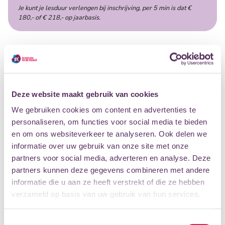
Je kunt je lesduur verlengen bij inschrijving, per 5 min is dat €
180,- of € 218,- op jaarbasis.
ALLES WAT JE MOET WETEN OVER
MUZIEKLES BIJ ONS
Deze website maakt gebruik van cookies
WAT KOST MUZIEKLES?
We gebruiken cookies om content en advertenties te
personaliseren, om functies voor social media te bieden
en om ons websiteverkeer te analyseren. Ook delen we
informatie over uw gebruik van onze site met onze
KAN IK EEN INSTRUMENT HUREN?
partners voor social media, adverteren en analyse. Deze
partners kunnen deze gegevens combineren met andere
informatie die u aan ze heeft verstrekt of die ze hebben
HEB JE EEN LAAG INKOMEN?
verzameld op basis van uw gebruik van hun services.
Toestemmingsselectie