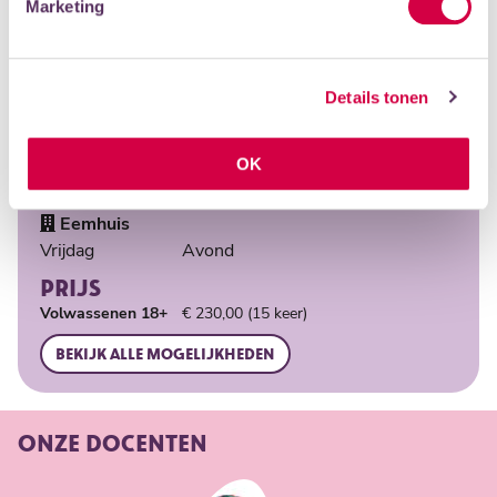
Marketing
MOGELIJKHEDEN
Type
Groepsles
Details tonen
Leeftijd
18+
Docent
Abu Swaleh
OK
LOCATIES
Eemhuis
Vrijdag
Avond
PRIJS
Volwassenen 18+
€ 230,00 (15 keer)
Bekijk alle mogelijkheden
ONZE DOCENTEN