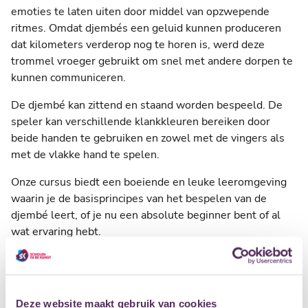
emoties te laten uiten door middel van opzwepende
ritmes. Omdat djembés een geluid kunnen produceren
dat kilometers verderop nog te horen is, werd deze
trommel vroeger gebruikt om snel met andere dorpen te
kunnen communiceren.
De djembé kan zittend en staand worden bespeeld. De
speler kan verschillende klankkleuren bereiken door
beide handen te gebruiken en zowel met de vingers als
met de vlakke hand te spelen.
Onze cursus biedt een boeiende en leuke leeromgeving
waarin je de basisprincipes van het bespelen van de
djembé leert, of je nu een absolute beginner bent of al
wat ervaring hebt.
DJEMBÉ LES IN EEN GROEP
Djembé les krijg je volgens traditie in een groep, dus ook
bij ons. De docent leert je hoe je de verschillende
Deze website maakt gebruik van cookies