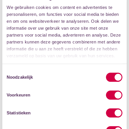
Afrikaanse ritmes en de daarbij behorende begin- en
We gebruiken cookies om content en advertenties te
eindsignalen moet slaan. Een leuke cursus waar je zonder
personaliseren, om functies voor social media te bieden
ervaring aan kan beginnen.
en om ons websiteverkeer te analyseren. Ook delen we
Het djembéspel wordt ondersteund door tweevellige
informatie over uw gebruik van onze site met onze
bastrommels, de zogeheten doun-douns, die met
partners voor social media, adverteren en analyse. Deze
stokken worden bespeeld. Er zijn uiteraard instrumenten
partners kunnen deze gegevens combineren met andere
aanwezig, die tijdens de les gebruikt worden, maar je mag
informatie die u aan ze heeft verstrekt of die ze hebben
ook je eigen djembé meenemen. Er zijn djembés te huur
verzameld op basis van uw gebruik van hun services.
om thuis te kunnen oefenen.
Toestemmingsselectie
De Afrikaanse percussiegroep staat onder leiding van
Noodzakelijk
docent Abu Ali Swaleh. Twijfel je of Afrikaanse percussie
bij je past? Doe dan een gratis proefles.
Voorkeuren
Statistieken
SCHRIJF JE IN
PROEFLES