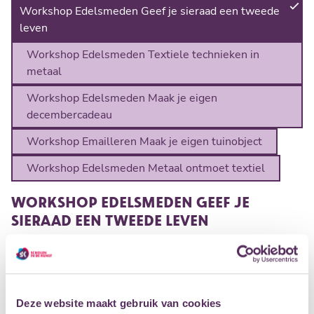
Workshop Edelsmeden Geef je sieraad een tweede
leven
Workshop Edelsmeden Textiele technieken in
metaal
Workshop Edelsmeden Maak je eigen
decembercadeau
Workshop Emailleren Maak je eigen tuinobject
Workshop Edelsmeden Metaal ontmoet textiel
WORKSHOP EDELSMEDEN GEEF JE
SIERAAD EEN TWEEDE LEVEN
Heb je sieraden die je niet meer draagt? Ze zijn kapot. Ze
zijn gedateerd. Ze zijn te klein of juist te groot. Je vindt ze
niet meer mooi maar je wilt je sieraden ook niet
weggeven of weggooien want je hebt er een herinnering
Deze website maakt gebruik van cookies