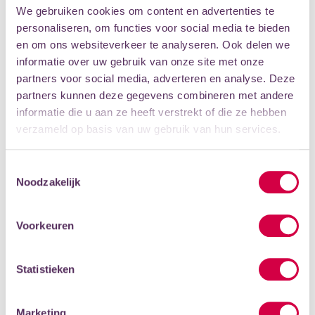
aan.
We gebruiken cookies om content en advertenties te
personaliseren, om functies voor social media te bieden
Door sieraden samen te voegen of nieuwe elementen toe
en om ons websiteverkeer te analyseren. Ook delen we
te voegen kan je sieraad een totaal ander uitstraling
informatie over uw gebruik van onze site met onze
krijgen. Je kan bijvoorbeeld je ketting uit elkaar halen en
partners voor social media, adverteren en analyse. Deze
van al die losse onderdelen een nieuw sieraad maken.
partners kunnen deze gegevens combineren met andere
Door delen in een andere vorm te buigen en ander
informatie die u aan ze heeft verstrekt of die ze hebben
materiaal erbij gebruiken, bijvoorbeeld kralen, oude
verzameld op basis van uw gebruik van hun services.
knopen, lint of stukjes glas, kan je een nieuw juweel
maken.
Toestemmingsselectie
Noodzakelijk
Je kan een kapot sieraad ook repareren zodat het weer
draagbaar is. Voor jezelf als cadeau voor iemand anders.
Voorkeuren
PRAKTISCHE INFORMATIE
Statistieken
Neem alle sieraden mee waarmee je wil werken.
Marketing