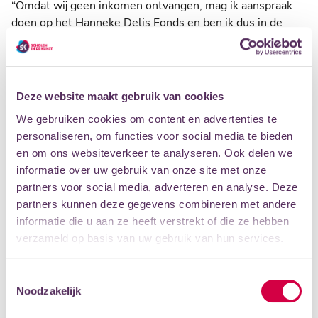
“Omdat wij geen inkomen ontvangen, mag ik aanspraak
doen op het Hanneke Delis Fonds en ben ik dus in de
gelukkige omstandigheid dat ik zulke fijne muzieklessen
kan krijgen. Ik heb eerder pianoles gehad en volg nu
gitaar- en zangles. Doordat ik hier ook leer hoe je in
bands zingt en ik soms meedoe aan optredens, heb ik
Deze website maakt gebruik van cookies
veel geleerd over hoe ik mezelf presenteer op het
We gebruiken cookies om content en advertenties te
podium. Van de docenten krijg ik veel tips hoe ik om kan
personaliseren, om functies voor social media te bieden
gaan met stress en spanning voor een optreden. Als ik
en om ons websiteverkeer te analyseren. Ook delen we
zing, stopt alles even. Dan verdwijn ik helemaal in de
informatie over uw gebruik van onze site met onze
muziek.”
partners voor social media, adverteren en analyse. Deze
Zingen laat ik nooit los
partners kunnen deze gegevens combineren met andere
“Ik schrijf ook eigen liedjes, ik houd erg van blues en maak
informatie die u aan ze heeft verstrekt of die ze hebben
popliedjes. Ik ben een enorme fan van Amy Winehouse.
verzameld op basis van uw gebruik van hun services.
Na het vwo ga ik bouwkunde of makelaardij studeren,
maar het zingen zal ik nooit loslaten. Mijn eigen muziek
Toestemmingsselectie
maken is namelijk een groot deel van mijn leven. De
Noodzakelijk
lessen hebben mij ook veel over mezelf geleerd.