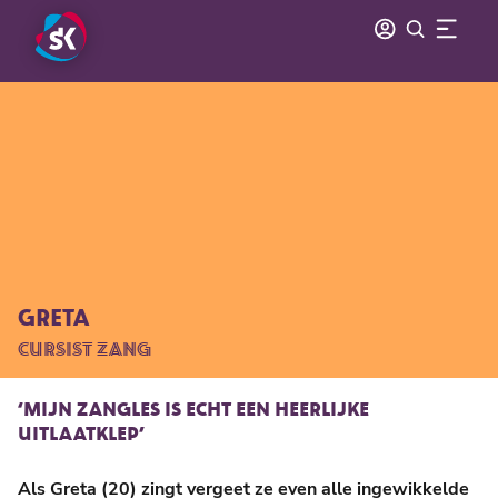
GRETA
CURSIST ZANG
‘MIJN ZANGLES IS ECHT EEN HEERLIJKE
UITLAATKLEP’
Als Greta (20) zingt vergeet ze even alle ingewikkelde