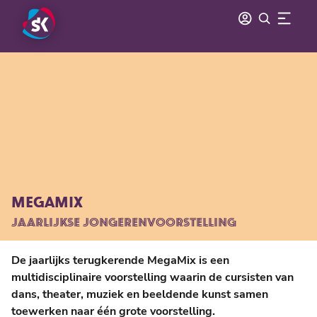
MEGAMIX
JAARLIJKSE JONGERENVOORSTELLING
De jaarlijks terugkerende MegaMix is een
multidisciplinaire voorstelling waarin de cursisten van
dans, theater, muziek en beeldende kunst samen
toewerken naar één grote voorstelling.