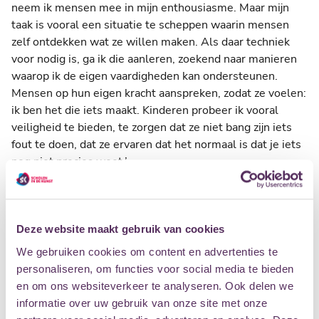
neem ik mensen mee in mijn enthousiasme. Maar mijn
taak is vooral een situatie te scheppen waarin mensen
zelf ontdekken wat ze willen maken. Als daar techniek
voor nodig is, ga ik die aanleren, zoekend naar manieren
waarop ik de eigen vaardigheden kan ondersteunen.
Mensen op hun eigen kracht aanspreken, zodat ze voelen:
ik ben het die iets maakt. Kinderen probeer ik vooral
veiligheid te bieden, te zorgen dat ze niet bang zijn iets
fout te doen, dat ze ervaren dat het normaal is dat je iets
nog niet precies weet.’
De les
‘We werken zowel met korte opdrachten als aan langer
lopende projecten. Aan het begin van de les probeer ik de
Deze website maakt gebruik van cookies
cursisten met een opdracht te activeren. Bijvoorbeeld bij
We gebruiken cookies om content en advertenties te
fotografie: verzamel kleuren – dan is iedereen meteen
personaliseren, om functies voor social media te bieden
bezig met ontdekken. Daarna gaan we kijken wat we met
en om ons websiteverkeer te analyseren. Ook delen we
die beelden kunnen doen, ik geef wat theorie en laat ze
informatie over uw gebruik van onze site met onze
nadenken over wat ze willen vertellen: waarom doe ik