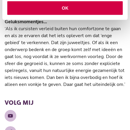
met bijvoorbeeld het thema achtervolgen leent zich
OK
natuurlijk voor vrolijk gezamenlijk exploreren!’
Geluksmomentjes…
‘Als ik cursisten verleid buiten hun comfortzone te gaan
en als ze ervaren dat het iets oplevert om dat ‘enge
gebied’ te verkennen. Dat zijn juweeltjes. Of als ik een
onderwerp bedenk en de groep komt zelf met ideeën en
gaat los, nog voordat ik ze werkvormen voorleg. Door de
sfeer die gegroeid is, kunnen ze soms zonder expliciete
spelregels, vanuit hun natuurlijke energie gezamenlijk tot
iets nieuws komen. Dan ben ik bijna overbodig en hoef ik
alleen een vonkje te geven. Daar gaat het uiteindelijk om.’
VOLG MIJ