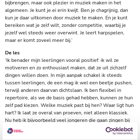
bijbrengen, maar ook plezier in muziek maken in het
algemeen. Je kunt je ei erin kwijt. Ben je chagrijnig, dan
kun je daar uitkomen door muziek te maken. En je kunt
bereiken wat je zelf wilt, zonder competitie, waarbij je
jezelf wel steeds weer overwint. Je leert harpspelen,
maar er komt zoveel meer bij.’
De les
‘Ik benader mijn leerlingen vooral positief: ik wil ze
motiveren en zo enthousiast maken, dat ze uit zichzelf
dingen willen doen. In mijn aanpak schakel ik steeds
tussen leerlingen, de een mag ik wel een beetje pushen,
terwijl anderen daarvan dichtslaan. Ik ben flexibel in
repertoire, als we de basis gehad hebben, kunnen ze hun
zelf pad kiezen. Welke muziek past bij hen? Waar ligt hun
hart? Ik laat ze overal van proeven, niet alleen klassiek.
Nu heb ik bijvoorbeeld veel jongeren die gaan zingen bij
het spelen – popliedjes of filmliedjes. Veel dingen voor
piano en zang kunnen ook met harp. Dat is leuk voor