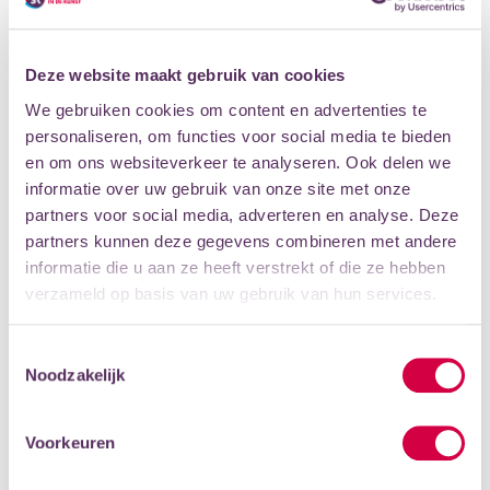
ja, hiervoor zit ik op les. Iedere cursist is individueel bezig
en ik leg het perspectief best hoog, zodat ze ook kunnen
groeien in hun kunstenaarschap. Dat geeft mij energie en
Deze website maakt gebruik van cookies
veel voldoening.”
We gebruiken cookies om content en advertenties te
personaliseren, om functies voor social media te bieden
BEHALVE DOCENT BEN JE OOK KUNSTENAAR. WAT
en om ons websiteverkeer te analyseren. Ook delen we
MAAK JE ZOAL?
informatie over uw gebruik van onze site met onze
“Mijn werk is heel breed. Ik ben graag weids bezig. Zo
partners voor social media, adverteren en analyse. Deze
werk ik in mijn atelier veel met porselein en maak ik
partners kunnen deze gegevens combineren met andere
sieraden en kunstobjecten. Het thema van waaruit ik op
informatie die u aan ze heeft verstrekt of die ze hebben
dit moment werk is draagbaarheid, dat vind ik een erg
verzameld op basis van uw gebruik van hun services.
leuk spel: wat kun je nog wel dragen en wat niet meer?
Daarbij gebruik ik graag diverse materialen: aluminium,
half-edelstenen of smeedwerk. Iedere keer pak ik het
Toestemmingsselectie
Noodzakelijk
weer anders aan; dat past bij me.”
WIST JE DIT AL OVER ERNA?
Voorkeuren
Erna is dol op het ritme en de energieke manier van
Afrikaanse dans, zelf heeft ze dat ook jaren gedaan.