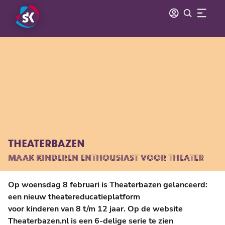
THEATERBAZEN
MAAK KINDEREN ENTHOUSIAST VOOR THEATER
Op woensdag 8 februari is Theaterbazen gelanceerd:
een nieuw theatereducatieplatform
voor kinderen van 8 t/m 12 jaar. Op de website
Theaterbazen.nl is een 6-delige serie te zien