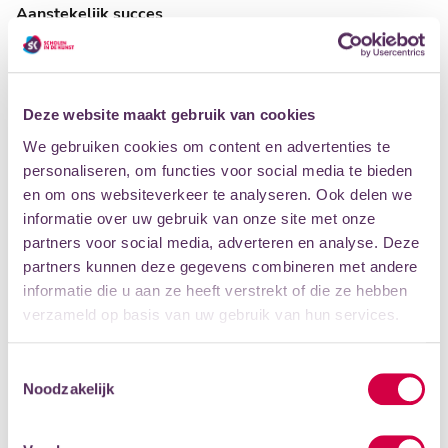
Aanstekelijk succes
Als tegengeluid van het Nederlandse beeld, lijkt het in
Amersfoort goed te gaan met de cultuursector. Dat is ook
terug te zien in de vele festivals die de stad rijk is, zoals
grachtenconcert ViVa Vathorst, street arts-festival
Deze website maakt gebruik van cookies
Spoffin, De Nacht van de Literatuur en het Groot
We gebruiken cookies om content en advertenties te
Amateurkunstfestival. Volgens Ellen van Genuchten,
personaliseren, om functies voor social media te bieden
coördinator van organisatie Amateurkunst033, zorgen
en om ons websiteverkeer te analyseren. Ook delen we
juist deze festivals voor zichtbaarheid van cultuur in de
informatie over uw gebruik van onze site met onze
stad. ,,De beleving van al die verenigingen tijdens hun
partners voor social media, adverteren en analyse. Deze
presentaties, dat is zo mooi om te zien. Ik denk elke keer
partners kunnen deze gegevens combineren met andere
weer: Wat is het toch ontzettend knap dat mensen dit
informatie die u aan ze heeft verstrekt of die ze hebben
mét elkaar vóór elkaar krijgen. Dat straalt uit op alle
verzameld op basis van uw gebruik van hun services.
bezoekers, de gemeente, wie dan ook. Hierdoor zullen
mensen zich sneller bij culturele verenigingen aansluiten.
Toestemmingsselectie
Het is dus ongelofelijk belangrijk voor de duurzaamheid
Noodzakelijk
van de cultuursector.”
Lees het hele artikel n De Stad Amersfoort online >