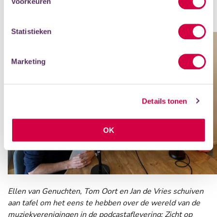
Voorkeuren
Of luister deze aflevering of het hele podcast-drieluik
op
Spotify
.
Statistieken
Marketing
Details tonen
OK
Ellen van Genuchten, Tom Oort en Jan de Vries schuiven
aan tafel om het eens te hebben over de wereld van de
muziekverenigingen in de podcastaflevering: Zicht op