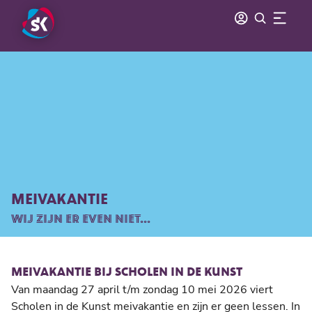
MEIVAKANTIE
WIJ ZIJN ER EVEN NIET...
MEIVAKANTIE BIJ SCHOLEN IN DE KUNST
Van maandag 27 april t/m zondag 10 mei 2026 viert
Scholen in de Kunst meivakantie en zijn er geen lessen. In