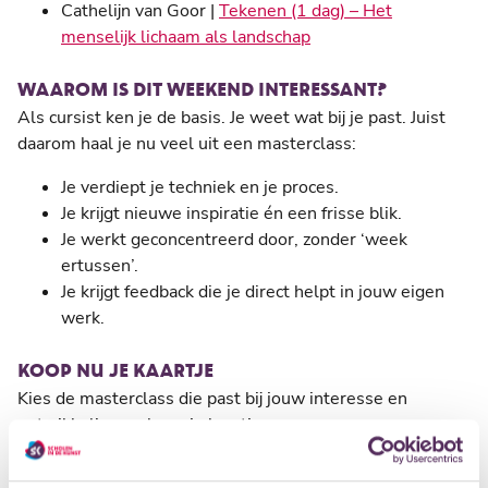
Cathelijn van Goor |
Tekenen (1 dag) – Het
menselijk lichaam als landschap
WAAROM IS DIT WEEKEND INTERESSANT?
Als cursist ken je de basis. Je weet wat bij je past. Juist
daarom haal je nu veel uit een masterclass:
Je verdiept je techniek en je proces.
Je krijgt nieuwe inspiratie én een frisse blik.
Je werkt geconcentreerd door, zonder ‘week
ertussen’.
Je krijgt feedback die je direct helpt in jouw eigen
werk.
KOOP NU JE KAARTJE
Kies de masterclass die past bij jouw interesse en
ontwikkeling en koop je kaartje.
Tip: wacht niet te lang! Er is beperkt plaats.