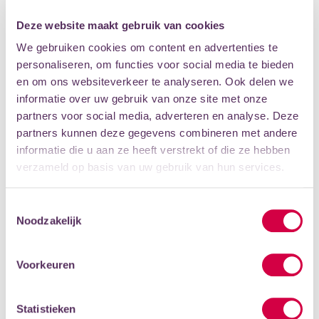
VEELGESTELDE VRAGEN
Deze website maakt gebruik van cookies
We gebruiken cookies om content en advertenties te
personaliseren, om functies voor social media te bieden
en om ons websiteverkeer te analyseren. Ook delen we
Hoe meld je je aan?
informatie over uw gebruik van onze site met onze
partners voor social media, adverteren en analyse. Deze
Via de website. Kies je masterclass(sen) en rond je
partners kunnen deze gegevens combineren met andere
betaling af.
Kan je meerdere masterclasses
informatie die u aan ze heeft verstrekt of die ze hebben
volgen?
verzameld op basis van uw gebruik van hun services.
Ja. Check wel of tijden elkaar overlappen, vooral bij
Toestemmingsselectie
Noodzakelijk
masterclasses van twee dagen.
Voor wie zijn de masterclasses
bedoeld?
Voorkeuren
Dat verschilt per masterclass. Kijk bij ‘doelgroep’ en
lees de omschrijving.
Heb je ervaring nodig?
Statistieken