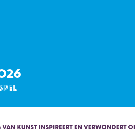
026
SPEL
 VAN KUNST INSPIREERT EN VERWONDERT O