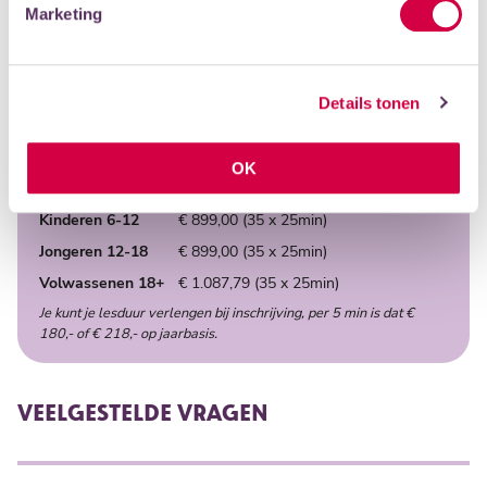
Marketing
MOGELIJKHEDEN
Type
Muziek individueel
Details tonen
Docent
Daniel Scott
Locaties
Eemhuis, ICOON, Hoogland
OK
PRIJS
Kinderen 6-12
€ 899,00 (35 x 25min)
Jongeren 12-18
€ 899,00 (35 x 25min)
Volwassenen 18+
€ 1.087,79 (35 x 25min)
Je kunt je lesduur verlengen bij inschrijving, per 5 min is dat €
180,- of € 218,- op jaarbasis.
VEELGESTELDE VRAGEN