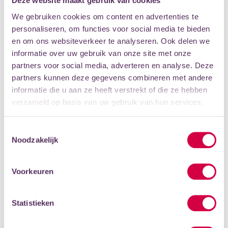
Deze website maakt gebruik van cookies
samenspelaanbod voor elke leeftijd, voor elk niveau en in
We gebruiken cookies om content en advertenties te
vele bezettingen.
personaliseren, om functies voor social media te bieden
Beginnende muziekleerlingen starten met samenspel bij
en om ons websiteverkeer te analyseren. Ook delen we
de volgende samenspellessen:
informatie over uw gebruik van onze site met onze
partners voor social media, adverteren en analyse. Deze
> kinderen (6 tot 10 jaar) >
Groepsles voor Beginners,
partners kunnen deze gegevens combineren met andere
muziek
informatie die u aan ze heeft verstrekt of die ze hebben
verzameld op basis van uw gebruik van hun services.
> volwassenen (18+) >
Flexband voor volwassenen
Toestemmingsselectie
HEB JE NOG VRAGEN?
Noodzakelijk
Je kunt altijd contact met
onze klantenservice
opnemen
om te overleggen of een vraag te stellen.
Voorkeuren
SCHRIJF JE IN
PROEFLES
Statistieken