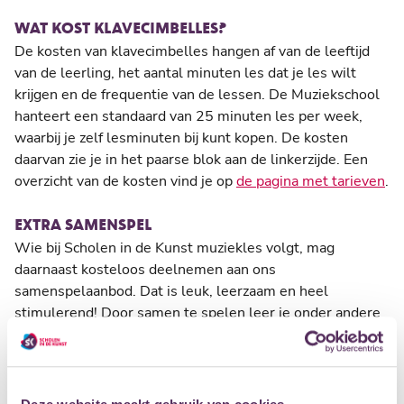
WAT KOST KLAVECIMBELLES?
De kosten van klavecimbelles hangen af van de leeftijd
van de leerling, het aantal minuten les dat je les wilt
krijgen en de frequentie van de lessen. De Muziekschool
hanteert een standaard van 25 minuten les per week,
waarbij je zelf lesminuten bij kunt kopen. De kosten
daarvan zie je in het paarse blok aan de linkerzijde. Een
overzicht van de kosten vind je op
de pagina met tarieven
.
EXTRA SAMENSPEL
Wie bij Scholen in de Kunst muziekles volgt, mag
daarnaast kosteloos deelnemen aan ons
samenspelaanbod. Dat is leuk, leerzaam en heel
stimulerend! Door samen te spelen leer je onder andere
om goed naar elkaar te luisteren, samen te ademen,
samen te articuleren en goed op elkaar af te stemmen.
Bovendien ontwikkel je je veel sneller en completer op je
instrument. Daarom is er bij Scholen in de Kunst een