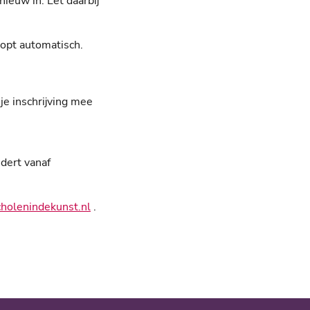
pnieuw in. Let daarbij
topt automatisch.
je inschrijving mee
ndert vanaf
holenindekunst.nl
.