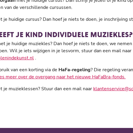
orgaan
met je huidige cursus? Dan schrijf je jezelf of je kind o
en van de verschillende cursussen.
 je huidige cursus? Dan hoef je niets te doen, je inschrijving s
HEEFT JE KIND INDIVIDUELE MUZIEKLES?
et je huidige muziekles? Dan hoef je niets te doen, we nemen 
en. Wil je iets wijzigen in je lesvorm, stuur dan een mail naar
lenindekunst.nl
.
ruik van een korting via de
HaFa-regeling
? Die regeling vera
es meer over de overgang naar het nieuwe HaFaBra-fonds.
t je muzieklessen? Stuur dan een mail naar
klantenservice@sc