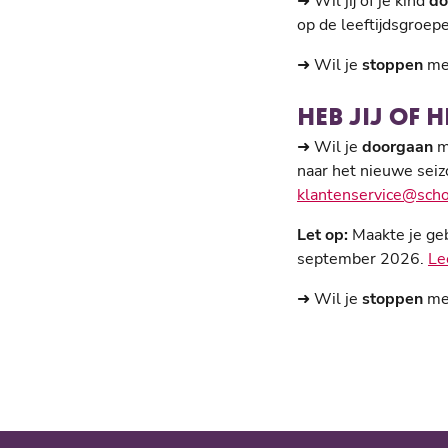
➜ Wil jij of je kind
do
op de leeftijdsgroep
➜ Wil je
stoppen
met
HEB JIJ OF 
➜ Wil je
doorgaan
m
naar het nieuwe seizo
klantenservice@scho
Let op:
Maakte je geb
september 2026.
Le
➜ Wil je
stoppen
me