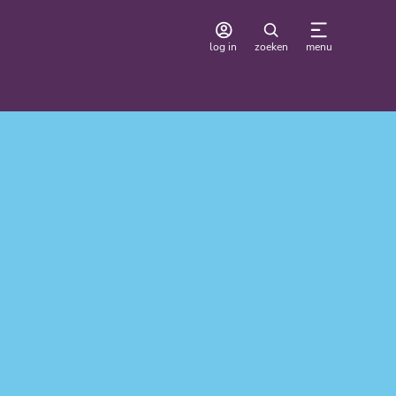
log in
zoeken
menu