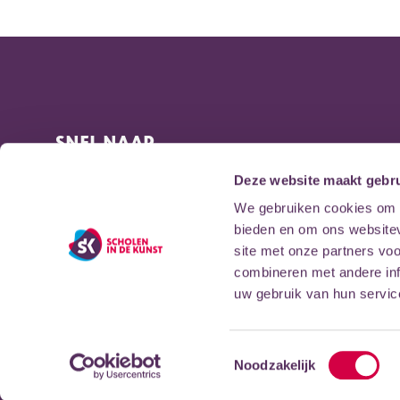
SNEL NAAR
Veelgestelde vragen
Deze website maakt gebru
Afmelden voor een les
We gebruiken cookies om c
bieden en om ons websitev
Nieuwsbrief ontvangen?
site met onze partners vo
Mijn Scholen in de Kunst
combineren met andere inf
Vacatures en stages
uw gebruik van hun servic
Privacy statement
Toestemmingsselectie
Noodzakelijk