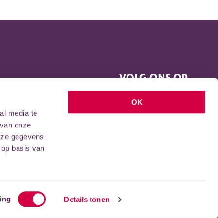
VOLG ONS OP
OK
al media te
 van onze
deze gegevens
 op basis van
ing
Details tonen