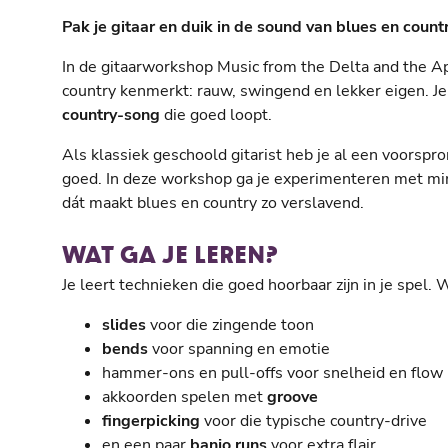
Pak je gitaar en duik in de sound van blues en countr
In de gitaarworkshop Music from the Delta and the Ap
country kenmerkt: rauw, swingend en lekker eigen. Je
country-song
die goed loopt.
Als klassiek geschoold gitarist heb je al een voorspron
goed. In deze workshop ga je experimenteren met min
dát maakt blues en country zo verslavend.
WAT GA JE LEREN?
Je leert technieken die goed hoorbaar zijn in je spel.
slides
voor die zingende toon
bends
voor spanning en emotie
hammer-ons en pull-offs voor snelheid en flow
akkoorden spelen met
groove
fingerpicking
voor die typische country-drive
en een paar
banjo runs
voor extra flair