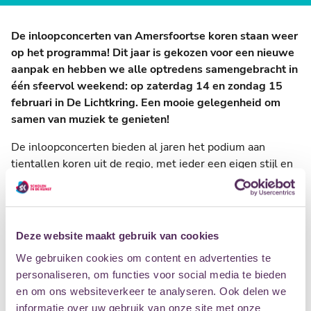
De inloopconcerten van Amersfoortse koren staan weer
op het programma! Dit jaar is gekozen voor een nieuwe
aanpak en hebben we alle optredens samengebracht in
één sfeervol weekend: op zaterdag 14 en zondag 15
februari in De Lichtkring. Een mooie gelegenheid om
samen van muziek te genieten!
De inloopconcerten bieden al jaren het podium aan
tientallen koren uit de regio, met ieder een eigen stijl en
favorietenlijst. Van swingende popklassiekers en
meeslepende ballads tot opzwepende gospel en
ontroerende koormuziek – er valt genoeg te beleven.
Deze website maakt gebruik van cookies
Of je nu zelf in een koor zingt of gewoon graag luistert,
iedereen is welkom om de optredens bij te wonen. En het
We gebruiken cookies om content en advertenties te
fijne is: je kunt binnenwandelen wanneer het je uitkomt!
personaliseren, om functies voor social media te bieden
Geniet van een middag vol muziek, ontmoet andere
en om ons websiteverkeer te analyseren. Ook delen we
muziekliefhebbers, en voel de energie van Amersfoorts
informatie over uw gebruik van onze site met onze