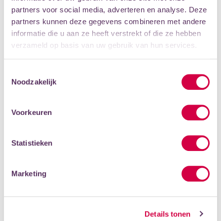
beste koren.
partners voor social media, adverteren en analyse. Deze
partners kunnen deze gegevens combineren met andere
Bekijk het programma van zaterdag 14 februari
informatie die u aan ze heeft verstrekt of die ze hebben
verzameld op basis van uw gebruik van hun services.
Bekijk het programma van zondag 15 februari
Tip: wat contant geld voor een kopje koffie of thee is
Toestemmingsselectie
handig!
Noodzakelijk
Voorkeuren
INFORMATIE
Statistieken
Data
zaterdag 14 februari 2026
t/m
Marketing
zondag 15 februari 2026
Locatie
De Lichtkring, Laan naar Emiclaer
1, Amersfoort
Details tonen