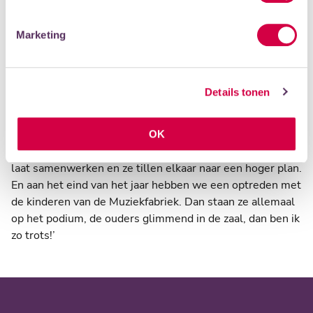
kunnen uiten. Mijn enthousiasme slaat over op andere
mensen en dan hoop ik, juist bij volwassenen, dat ze zich
Marketing
vrij voelen. En dan gewoon, hup, gaan! Zingen, spelen!
Wat maakt het uit wat anderen denken?!’
Geluksmomentjes…
Details tonen
‘Het stikt van de geluksmomentjes! Bij de kinderen
bijvoorbeeld: als we iets maken met elkaar en het klinkt
te gek, en ik zie de kinderen met rode wangen van plezier
OK
– daar word ik zielsgelukkig van. Of als ik ze in groepjes
laat samenwerken en ze tillen elkaar naar een hoger plan.
En aan het eind van het jaar hebben we een optreden met
de kinderen van de Muziekfabriek. Dan staan ze allemaal
op het podium, de ouders glimmend in de zaal, dan ben ik
zo trots!’