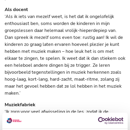
Als docent
‘Als ik iets van mezelf weet, is het dat ik ongelofelijk
enthousiast ben, soms worden de kinderen in mijn
groepslessen daar helemaal vrolijk-hieperdepiep van.
Dan spreek ik mezelf soms even toe: rustig aan! Ik wil de
kinderen zo graag laten ervaren hoeveel plezier je kunt
hebben met muziek maken – hoe leuk het is om met
elkaar te zingen, te spelen. Ik weet dat ik dan stiekem ook
een heleboel andere dingen bij ze trigger. Ze leren
bijvoorbeeld tegenstellingen in muziek herkennen zoals
hoog-laag, kort-lang, hard-zacht, maat-ritme, zolang zij
maar het gevoel hebben dat ze lol hebben in het muziek
maken.’
Muziekfabriek
‘Ik zorg voor veel afwisseling in de les, zodat ik de
kinderen steeds trigger om erbij te blijven. Ik zing veel, ik
laat ze zelf dingen verzinnen, muziekjes componeren, en