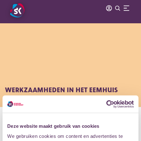
WERKZAAMHEDEN IN HET EEMHUIS
WE KRIJGEN EEN NIEUWE ENTREE
Het Eemhuis krijgt een nieuwe entree. De huidige
schuifdeuren zullen worden vervangen door een
Deze website maakt gebruik van cookies
draaideur. Hierdoor zal er in de toekomst minder
We gebruiken cookies om content en advertenties te
warmteverlies en tocht in het pand zijn, waardoor het