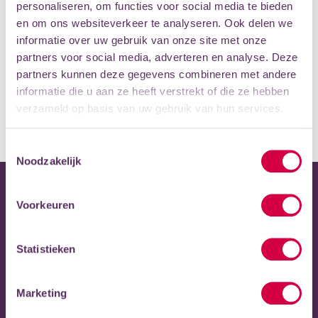
personaliseren, om functies voor social media te bieden
verblijf (nog) aangenamer wordt.
en om ons websiteverkeer te analyseren. Ook delen we
De werkzaamheden starten op maandag 21 november en
informatie over uw gebruik van onze site met onze
zullen waarschijnlijk op vrijdag 9 december worden
partners voor social media, adverteren en analyse. Deze
afgerond. Dit kan op sommige momenten
partners kunnen deze gegevens combineren met andere
(geluids)overlast veroorzaken.
informatie die u aan ze heeft verstrekt of die ze hebben
verzameld op basis van uw gebruik van hun services.
Onze excuses voor het eventuele ongemak.
Toestemmingsselectie
Noodzakelijk
Voorkeuren
SNEL NAAR
Veelgestelde vragen
Statistieken
Afmelden voor een les
Nieuwsbrief ontvangen?
Marketing
Mijn Scholen in de Kunst