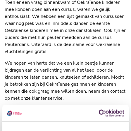
Toen er een vraag binnenkwam of Oekraïense kinderen
mee konden doen aan een cursus, waren we gelijk
enthousiast. We hebben een lijst gemaakt van cursussen
waar nog plek was en inmiddels dansen de eerste
Oekraïense kinderen mee in onze danslokalen. Ook zijn er
ouders die met hun peuter meedoen aan de cursus
Peuterdans. Uiteraard is de deelname voor Oekraïense
vluchtelingen gratis.
We hopen van harte dat we een klein beetje kunnen
bijdragen aan de verlichting van al het leed, door de
kinderen te laten dansen, knutselen of schilderen. Mocht
je betrokken zijn bij Oekraïense gezinnen en kinderen
kennen die ook graag mee willen doen, neem dan contact
op met onze klantenservice.
Naast kinderen verwelkomen we inmiddels ook een
pianiste uit Oekraïne, die één van onze muzieklokalen
gebruikt om te oefenen. Wellicht melden zich nog meer
musici of kunstenaars.