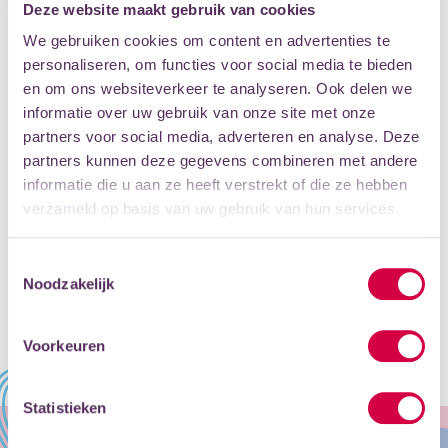
Deze website maakt gebruik van cookies
We gebruiken cookies om content en advertenties te
personaliseren, om functies voor social media te bieden
BIJDRAGE AAN RODE KRUIS OEKRAÏNE
en om ons websiteverkeer te analyseren. Ook delen we
Ook financieel dragen we een klein steentje bij. De
informatie over uw gebruik van onze site met onze
opbrengst van de Koper-Saxdag op 12 maart en het
partners voor social media, adverteren en analyse. Deze
concert van het Jeugdorkest op 2 april gaat naar Giro
partners kunnen deze gegevens combineren met andere
5125 van het Rode Kruis Oekraïne. De totale opbrengst
informatie die u aan ze heeft verstrekt of die ze hebben
is € 901,38.
verzameld op basis van uw gebruik van hun services.
Heb jij nog meer ideeën of ken je vluchtelingen die wij
zouden kunnen helpen? Neem dan contact op met onze
Toestemmingsselectie
klantenservice
. Dan kunnen we samen kijken wat er nog
Noodzakelijk
meer mogelijk is.
Voorkeuren
Statistieken