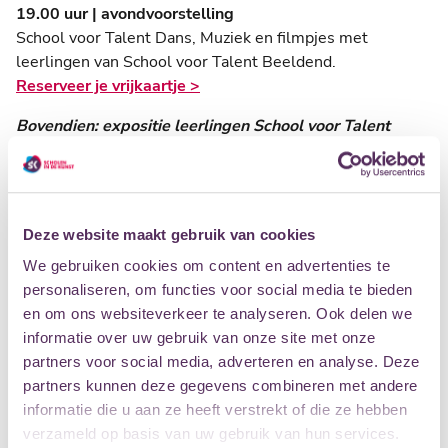
19.00 uur | avondvoorstelling
School voor Talent Dans, Muziek en filmpjes met
leerlingen van School voor Talent Beeldend.
Reserveer je vrijkaartje >
Bovendien: expositie leerlingen School voor Talent
Beeldend
Leerlingen van Beeldend presenteren hun werk vol trots.
Een jaar lang kregen ze les van gastdocenten, bezochten
ze kunstenaars en werkten ze samen aan hun
Deze website maakt gebruik van cookies
ontwikkeling. Nu is het tijd om hun werk te laten zien. Jij
We gebruiken cookies om content en advertenties te
bent van harte welkom!
personaliseren, om functies voor social media te bieden
Vrijdag 26 juni 2026, Kunstplein, 4e verdieping
en om ons websiteverkeer te analyseren. Ook delen we
Eemhuis, 17.00 uur, gratis toegang
informatie over uw gebruik van onze site met onze
Daarna te zien t/m 12 september
partners voor social media, adverteren en analyse. Deze
Lees meer >
partners kunnen deze gegevens combineren met andere
informatie die u aan ze heeft verstrekt of die ze hebben
verzameld op basis van uw gebruik van hun services.